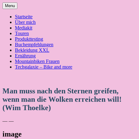
Skip
Menu
to
content
Startseite
Über mich
Mediakit
Touren
Produkttesting
Buchempfehlungen
Bekleidung XXL
Ernährung
Mountainbiken Frauen
Techgalaxie – Bike and more
Man muss nach den Sternen greifen,
wenn man die Wolken erreichen will!
(Wim Thoelke)
— —
image