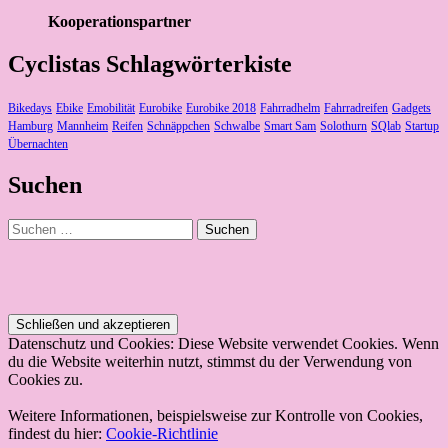
Kooperationspartner
Cyclistas Schlagwörterkiste
Bikedays
Ebike
Emobilität
Eurobike
Eurobike 2018
Fahrradhelm
Fahrradreifen
Gadgets
Hamburg
Mannheim
Reifen
Schnäppchen
Schwalbe
Smart Sam
Solothurn
SQlab
Startup
Übernachten
Suchen
Suchen
nach:
Datenschutz und Cookies: Diese Website verwendet Cookies. Wenn
du die Website weiterhin nutzt, stimmst du der Verwendung von
Cookies zu.
Weitere Informationen, beispielsweise zur Kontrolle von Cookies,
findest du hier:
Cookie-Richtlinie