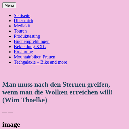
Skip
Menu
to
content
Startseite
Über mich
Mediakit
Touren
Produkttesting
Buchempfehlungen
Bekleidung XXL
Ernährung
Mountainbiken Frauen
Techgalaxie – Bike and more
Man muss nach den Sternen greifen,
wenn man die Wolken erreichen will!
(Wim Thoelke)
— —
image