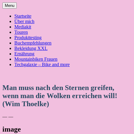
Skip
Menu
to
content
Startseite
Über mich
Mediakit
Touren
Produkttesting
Buchempfehlungen
Bekleidung XXL
Ernährung
Mountainbiken Frauen
Techgalaxie – Bike and more
Man muss nach den Sternen greifen,
wenn man die Wolken erreichen will!
(Wim Thoelke)
— —
image