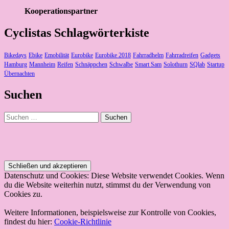
Kooperationspartner
Cyclistas Schlagwörterkiste
Bikedays
Ebike
Emobilität
Eurobike
Eurobike 2018
Fahrradhelm
Fahrradreifen
Gadgets
Hamburg
Mannheim
Reifen
Schnäppchen
Schwalbe
Smart Sam
Solothurn
SQlab
Startup
Übernachten
Suchen
Suchen
nach:
Datenschutz und Cookies: Diese Website verwendet Cookies. Wenn
du die Website weiterhin nutzt, stimmst du der Verwendung von
Cookies zu.
Weitere Informationen, beispielsweise zur Kontrolle von Cookies,
findest du hier:
Cookie-Richtlinie