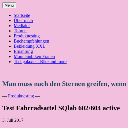
Skip
Menu
to
content
Startseite
Über mich
Mediakit
Touren
Produkttesting
Buchempfehlungen
Bekleidung XXL
Ernährung
Mountainbiken Frauen
Techgalaxie – Bike and more
Man muss nach den Sternen greifen, wenn
—
Produkttesting
—
Test Fahrradsattel SQlab 602/604 active
3. Juli 2017