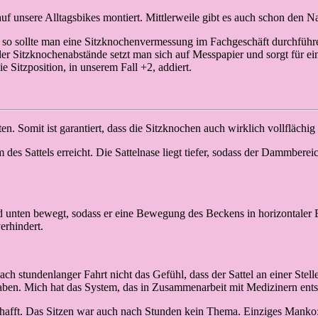
f unsere Alltagsbikes montiert. Mittlerweile gibt es auch schon den N
 so sollte man eine Sitzknochenvermessung im Fachgeschäft durchführe
 der Sitzknochenabstände setzt man sich auf Messpapier und sorgt für 
Sitzposition, in unserem Fall +2, addiert.
en. Somit ist garantiert, dass die Sitzknochen auch wirklich vollflächig
des Sattels erreicht. Die Sattelnase liegt tiefer, sodass der Dammber
und unten bewegt, sodass er eine Bewegung des Beckens in horizontaler
erhindert.
t nach stundenlanger Fahrt nicht das Gefühl, dass der Sattel an einer St
ben. Mich hat das System, das in Zusammenarbeit mit Medizinern entstan
hafft. Das Sitzen war auch nach Stunden kein Thema. Einziges Manko: de