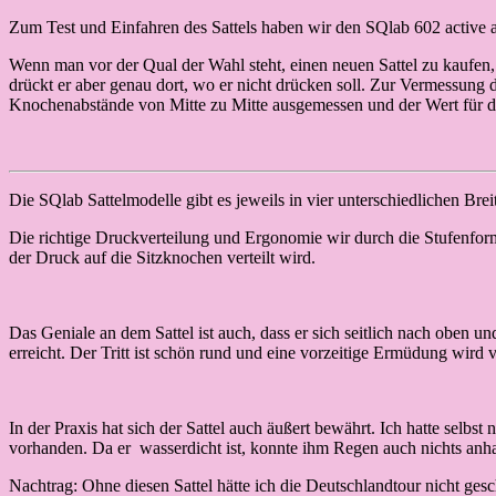
Zum Test und Einfahren des Sattels haben wir den SQlab 602 active au
Wenn man vor der Qual der Wahl steht, einen neuen Sattel zu kaufen,
drückt er aber genau dort, wo er nicht drücken soll. Zur Vermessung
Knochenabstände von Mitte zu Mitte ausgemessen und der Wert für die 
Die SQlab Sattelmodelle gibt es jeweils in vier unterschiedlichen Breit
Die richtige Druckverteilung und Ergonomie wir durch die Stufenform 
der Druck auf die Sitzknochen verteilt wird.
Das Geniale an dem Sattel ist auch, dass er sich seitlich nach oben 
erreicht. Der Tritt ist schön rund und eine vorzeitige Ermüdung wird v
In der Praxis hat sich der Sattel auch äußert bewährt. Ich hatte selbs
vorhanden. Da er wasserdicht ist, konnte ihm Regen auch nichts anha
Nachtrag: Ohne diesen Sattel hätte ich die Deutschlandtour nicht gesc