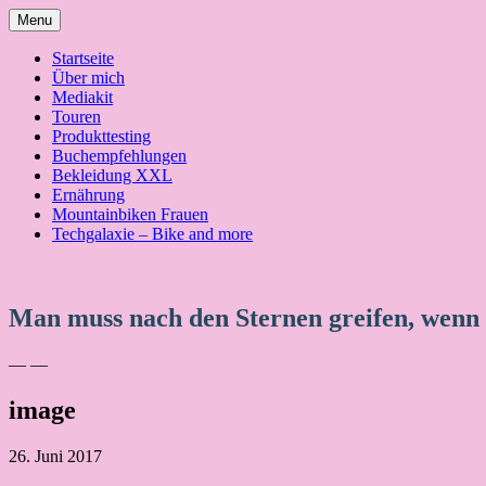
Skip
Menu
to
content
Startseite
Über mich
Mediakit
Touren
Produkttesting
Buchempfehlungen
Bekleidung XXL
Ernährung
Mountainbiken Frauen
Techgalaxie – Bike and more
Man muss nach den Sternen greifen, wenn
— —
image
26. Juni 2017