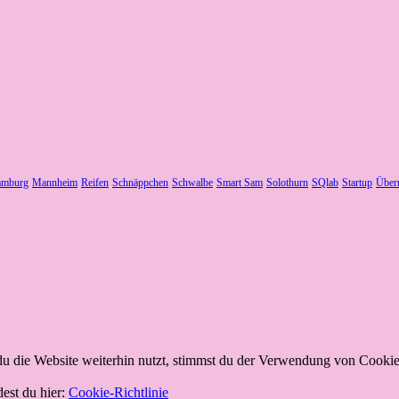
mburg
Mannheim
Reifen
Schnäppchen
Schwalbe
Smart Sam
Solothurn
SQlab
Startup
Über
 die Website weiterhin nutzt, stimmst du der Verwendung von Cookie
dest du hier:
Cookie-Richtlinie