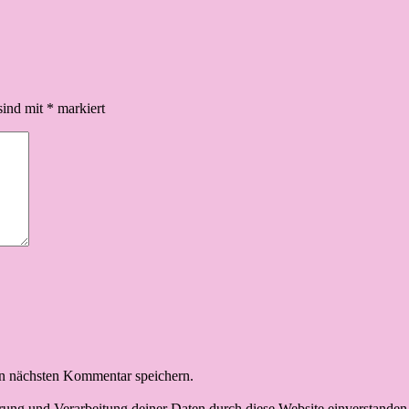
sind mit
*
markiert
n nächsten Kommentar speichern.
erung und Verarbeitung deiner Daten durch diese Website einverstanden