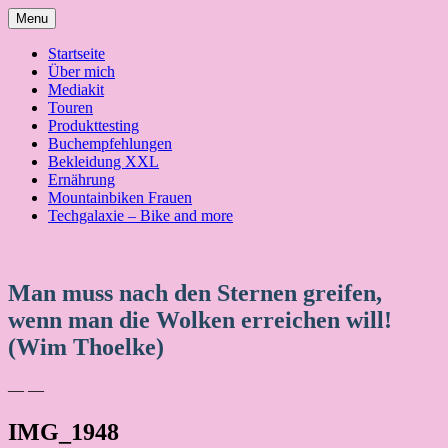
Skip
Menu
to
content
Startseite
Über mich
Mediakit
Touren
Produkttesting
Buchempfehlungen
Bekleidung XXL
Ernährung
Mountainbiken Frauen
Techgalaxie – Bike and more
Man muss nach den Sternen greifen,
wenn man die Wolken erreichen will!
(Wim Thoelke)
— —
IMG_1948