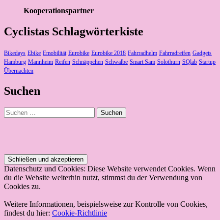
Kooperationspartner
Cyclistas Schlagwörterkiste
Bikedays
Ebike
Emobilität
Eurobike
Eurobike 2018
Fahrradhelm
Fahrradreifen
Gadgets
Hamburg
Mannheim
Reifen
Schnäppchen
Schwalbe
Smart Sam
Solothurn
SQlab
Startup
Übernachten
Suchen
Suchen
nach:
Datenschutz und Cookies: Diese Website verwendet Cookies. Wenn
du die Website weiterhin nutzt, stimmst du der Verwendung von
Cookies zu.
Weitere Informationen, beispielsweise zur Kontrolle von Cookies,
findest du hier:
Cookie-Richtlinie