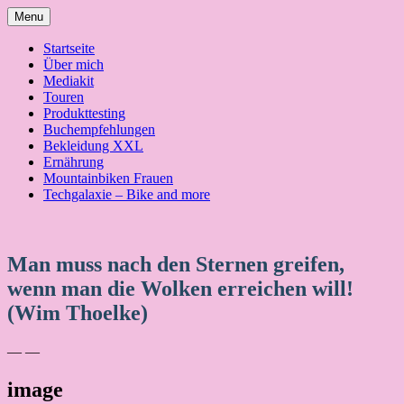
Skip
Menu
to
content
Startseite
Über mich
Mediakit
Touren
Produkttesting
Buchempfehlungen
Bekleidung XXL
Ernährung
Mountainbiken Frauen
Techgalaxie – Bike and more
Man muss nach den Sternen greifen,
wenn man die Wolken erreichen will!
(Wim Thoelke)
— —
image