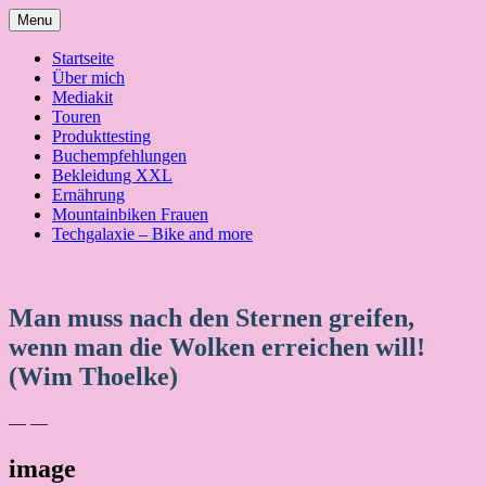
Skip
Menu
to
content
Startseite
Über mich
Mediakit
Touren
Produkttesting
Buchempfehlungen
Bekleidung XXL
Ernährung
Mountainbiken Frauen
Techgalaxie – Bike and more
Man muss nach den Sternen greifen,
wenn man die Wolken erreichen will!
(Wim Thoelke)
— —
image