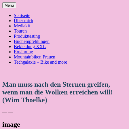
Skip
Menu
to
content
Startseite
Über mich
Mediakit
Touren
Produkttesting
Buchempfehlungen
Bekleidung XXL
Ernährung
Mountainbiken Frauen
Techgalaxie – Bike and more
Man muss nach den Sternen greifen,
wenn man die Wolken erreichen will!
(Wim Thoelke)
— —
image