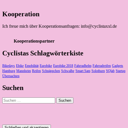
Kooperationspartner
Cyclistas Schlagwörterkiste
Bikedays
Ebike
Emobilität
Eurobike
Eurobike 2018
Fahrradhelm
Fahrradreifen
Gadgets
Hamburg
Mannheim
Reifen
Schnäppchen
Schwalbe
Smart Sam
Solothurn
SQlab
Startup
Übernachten
Suchen
Suchen
nach:
Datenschutz und Cookies: Diese Website verwendet Cookies. Wenn
du die Website weiterhin nutzt, stimmst du der Verwendung von
Cookies zu.
Weitere Informationen, beispielsweise zur Kontrolle von Cookies,
findest du hier:
Cookie-Richtlinie